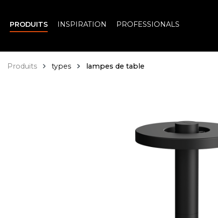
PRODUITS
INSPIRATION
PROFESSIONALS
recherche
Passer à la navigation principale
Produits
types
lampes de table
Ignorer la galerie d'images