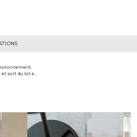
ATIONS
environnement.
et sort du lot en
est une solution
ux et est dotée
mpe murale est en
dre.
haud).
light.