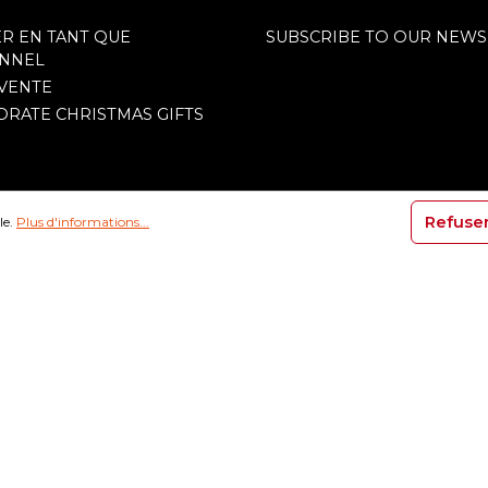
 EN TANT QUE
SUBSCRIBE TO OUR NEWS
ONNEL
 VENTE
ORATE CHRISTMAS GIFTS
Refuse
le.
Plus d'informations...
Copyright 2026 Tonone. All rights reserved.
General Conditions