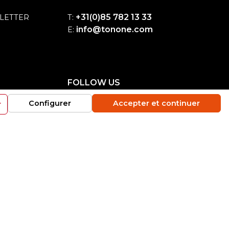
+31(0)85 782 13 33
LETTER
T:
info@tonone.com
E:
FOLLOW US
Configurer
Accepter et continuer
r