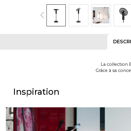
DESCR
La collection
Grâce à sa conce
termes de fonct
La lampe Beads
d’une source lum
Inspiration
Le 
La ch
Ignorer la galerie d'images
Beads