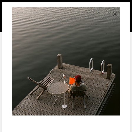
tenu principal
services
Retour
Retour
Cela peut arriver que vous souhaitiez
retourner votre commande. Aucun
problème ! Quel que soit la raison, vous avez
le droit de retourner votre commande dans
les 14 jours sans avoir à fournir de raison
d’annulation ou de retour.
Retourner votre produit