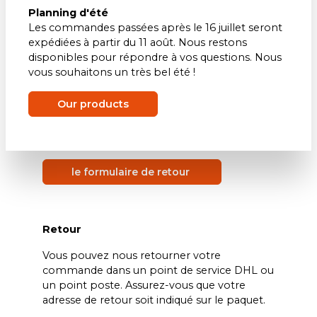
1. Remplissez le formulaire de retour et
Planning d'été
envoyez-le par email à notre service client -
Les commandes passées après le 16 juillet seront
info@tonone.com.
expédiées à partir du 11 août. Nous restons
disponibles pour répondre à vos questions. Nous
2. Renseignez également votre numéro de
vous souhaitons un très bel été !
commande et vos données.
3. Utilisez la boite Tonone originale afin de
Our products
bien emballer la lampe.
le formulaire de retour
Retour
Vous pouvez nous retourner votre
commande dans un point de service DHL ou
un point poste. Assurez-vous que votre
adresse de retour soit indiqué sur le paquet.