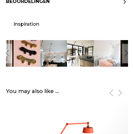
BEOORDELINGEN
Inspiration
Afbeeldingengalerij overslaan
Productgalerij overslaan
You may also like ...