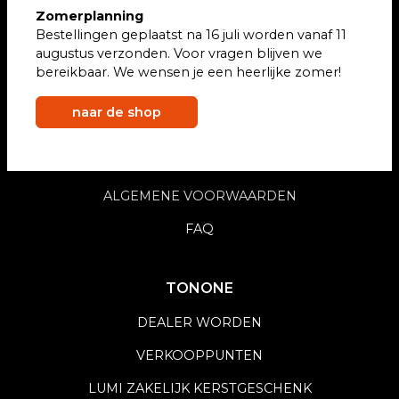
Zomerplanning
BESTELLEN
Bestellingen geplaatst na 16 juli worden vanaf 11
augustus verzonden. Voor vragen blijven we
BETALEN
bereikbaar. We wensen je een heerlijke zomer!
VERZENDEN
naar de shop
RETOURNEREN
GARANTIE
ALGEMENE VOORWAARDEN
FAQ
TONONE
DEALER WORDEN
VERKOOPPUNTEN
LUMI ZAKELIJK KERSTGESCHENK